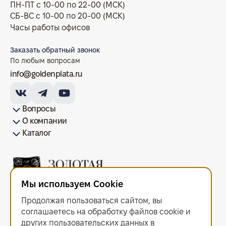
ПН-ПТ с 10-00 по 22-00 (МСК)
СБ-ВС с 10-00 по 20-00 (МСК)
Часы работы офисов
Заказать обратный звонок
По любым вопросам
info@goldenplata.ru
Вопросы
О компании
Как купить/продать
Условия оплаты
Условия доставки
Гарантия на товар
Возврат монет
Карта сайта
Каталог
Франшиза
История
Вопрос-ответ
Отзывы
Лицензии и документы
Контакты офисов
Новости
Блог
Аксессуары для монет
Золотые монеты
Инвестиционные монеты
Памятные монеты
Серебряные монеты
Жетоны
Мы используем Cookie
ООО "Золотая Плата"
ИНН 6679143916 ОГРН 1216600044297
Продолжая пользоваться сайтом, вы
Политика в отношении обработки персональных данных
.
Согласие на обработку персональных данных
.
соглашаетесь на обработку файлов сооkiе и
Договор оферты
.
других пользовательских данных в