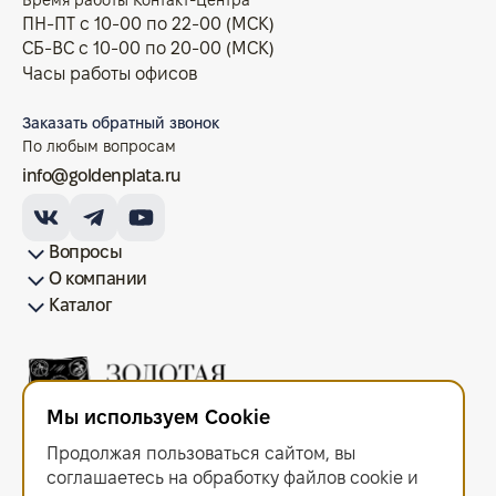
Время работы Контакт-Центра
ПН-ПТ с 10-00 по 22-00 (МСК)
СБ-ВС с 10-00 по 20-00 (МСК)
Часы работы офисов
Заказать обратный звонок
По любым вопросам
info@goldenplata.ru
Вопросы
О компании
Как купить/продать
Условия оплаты
Условия доставки
Гарантия на товар
Возврат монет
Карта сайта
Каталог
Франшиза
История
Вопрос-ответ
Отзывы
Лицензии и документы
Контакты офисов
Новости
Блог
Аксессуары для монет
Золотые монеты
Инвестиционные монеты
Памятные монеты
Серебряные монеты
Жетоны
Мы используем Cookie
ООО "Золотая Плата"
ИНН 6679143916 ОГРН 1216600044297
Продолжая пользоваться сайтом, вы
Политика в отношении обработки персональных данных
.
Согласие на обработку персональных данных
.
соглашаетесь на обработку файлов сооkiе и
Договор оферты
.