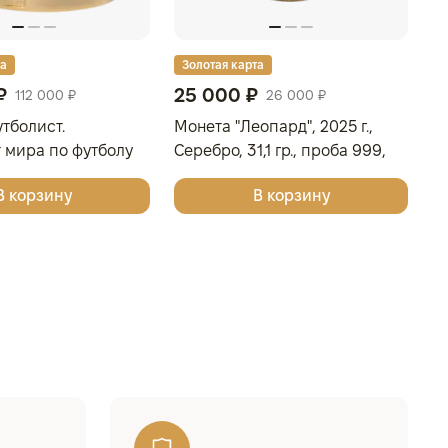
та
Золотая карта
З
₽
25 000 ₽
1
112 000 ₽
26 000 ₽
тболист.
Монета "Леопард", 2025 г.,
Мо
 мира по футболу
Серебро, 31,1 гр., проба 999,
Се
 г., 155,5 гр., проба
ГВИНЕЯ
Ю
В корзину
В корзину
ОА