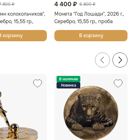
4 400 ₽
4
7 800 ₽
6 800 ₽
мн колокольчиков",
Монета "Год Лошади", 2026 г.,
М
ебро, 15,55 гр.,
Серебро, 15,55 гр., проба
Ро
, КАМЕРУН
999.9, АВСТРАЛИЯ
Се
В корзину
В корзину
А
В наличии
Новинка