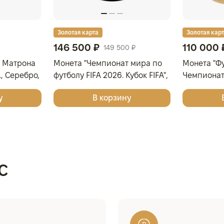
Золотая карта
Золотая кар
146 500 ₽
110 000 
149 500 ₽
 Матрона
Монета "Чемпионат мира по
Монета "Фу
., Серебро,
футболу FIFA 2026. Кубок FIFA",
Чемпионат
99, КАМЕРУН
2026 г., 155,5 гр., проба 999,
2026", 2026
у
В корзину
САМОА
999, САМ
с