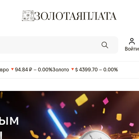
Войти
Евро
94.84 ₽ – 0.00%
Золото
$ 4399.70 – 0.00%
ным
!