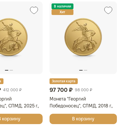
В наличии
Хит
а
Золотая карта
З
₽
97 700 ₽
7
412 000 ₽
98 000 ₽
оргий
Монета "Георгий
Мо
ц", СПМД, 2025 г.,
Победоносец", СПМД, 2018 г.,
По
 гр., проба 999,
Золото, 7,78 гр., проба 999,
Се
В корзину
В корзину
РОССИЯ
Р