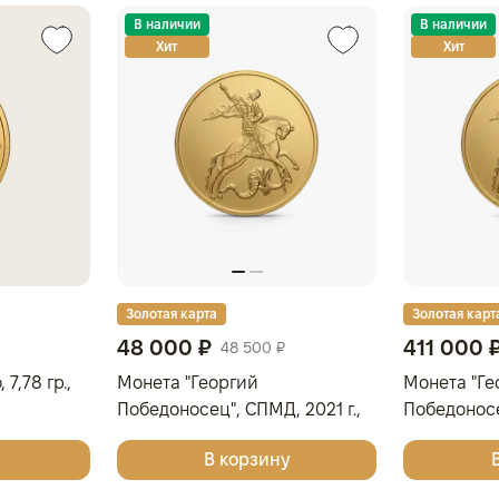
В наличии
В наличии
Хит
Хит
Золотая карта
Золотая карт
48 000 ₽
411 000 
48 500 ₽
7,78 гр.,
Монета "Георгий
Монета "Ге
Победоносец", СПМД, 2021 г.,
Победоносе
Золото, 3,11 гр., проба 999,
Золото, 31,1
В корзину
РОССИЯ
РОССИЯ