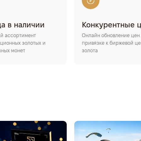
да в наличии
Конкурентные 
й ассортимент
Онлайн обновление цен 
ционных золотых и
привязке к биржевой це
яных монет
золота