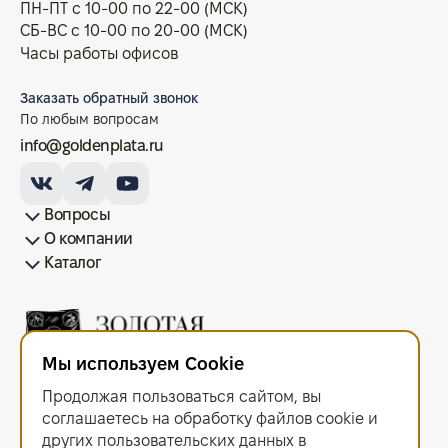
ПН-ПТ с 10-00 по 22-00 (МСК)
СБ-ВС с 10-00 по 20-00 (МСК)
Часы работы офисов
Заказать обратный звонок
По любым вопросам
info@goldenplata.ru
Вопросы
О компании
Как купить/продать
Условия оплаты
Условия доставки
Гарантия на товар
Возврат монет
Карта сайта
Каталог
Франшиза
История
Вопрос-ответ
Отзывы
Лицензии и документы
Контакты офисов
Новости
Блог
Аксессуары для монет
Золотые монеты
Инвестиционные монеты
Памятные монеты
Серебряные монеты
Жетоны
Мы используем Cookie
ООО "Золотая Плата"
ИНН 6679143916 ОГРН 1216600044297
Продолжая пользоваться сайтом, вы
Политика в отношении обработки персональных данных
.
Согласие на обработку персональных данных
.
соглашаетесь на обработку файлов сооkiе и
Договор оферты
.
других пользовательских данных в