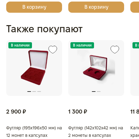
Леонардо да Винчи,
999.9, МОНГОЛИЯ
999
В корзину
В корзину
Сандро Боттичелли,
Микеланджело, Винсент
ван Гог", 2025г., Серебро,
Также покупают
62,2 гр., проба 999,
ГЕРМАНИЯ
В наличии
В наличии
В
2 900 ₽
1 300 ₽
11 
Футляр (195x196x50 мм) на
Футляр (142x102x42 мм) на
Кап
12 монет в капсулах
2 монеты в капсулах
хра