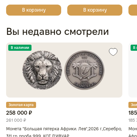
(диаметр 44 мм), светло-
(диаметр 46 мм), светло-
кап
В корзину
В корзину
бордовый
бордовый
Вы недавно смотрели
В наличии
В
Золотая карта
Зол
258 000 ₽
185
261 000 ₽
185 
Монета "Большая пятерка Африки. Лев",2026 г.,Серебро,
Мон
311 гр.,проба 999, КОТ Д'ИВУАР
Афри