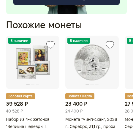
Похожие монеты
В наличии
В наличии
В
Золотая карта
Золотая карта
Зол
39 528 ₽
23 400 ₽
27 
40 528 ₽
24 400 ₽
28 
Набор из 4-х жетонов
Монета "Чингисхан", 2026
Моне
"Великие шедевры I.
г., Серебро, 31,1 гр., проба
Сере