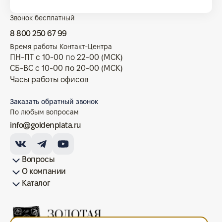
Звонок бесплатный
8 800 250 67 99
Время работы Контакт-Центра
ПН-ПТ с 10-00 по 22-00 (МСК)
СБ-ВС с 10-00 по 20-00 (МСК)
Часы работы офисов
Заказать обратный звонок
По любым вопросам
info@goldenplata.ru
Вопросы
О компании
Как купить/продать
Условия оплаты
Условия доставки
Гарантия на товар
Возврат монет
Карта сайта
Каталог
Франшиза
История
Вопрос-ответ
Отзывы
Лицензии и документы
Контакты офисов
Новости
Блог
Аксессуары для монет
Золотые монеты
Инвестиционные монеты
Памятные монеты
Серебряные монеты
Жетоны