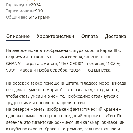
Год выпуска:
2024
Тираж монеты:
999
Общий вес:
31,13 грамм
Описание
Характеристики
Оплата
Доставка
На аверсе монеты изображена фигура короля Карла III с
надписями: "CHARLES III" - имя короля, "REPUBLIC OF
GHANA" - страна-эмитент, "FIVE CEDIS" - номинал, "1 OZ Ag
999" - масса и проба серебра, "2024" - год выпуска.
На реверсе также помещена цитата: "Гладкое море никогда
не сделает умелого моряка" - это означает, что для того,
чтобы стать умелым в чем-то, необходимо столкнуться с
трудностями и преодолеть препятствия.
На реверсе монеты изображен фантастический Кракен -
одно из самых легендарных созданий морских глубин. По
легенде, это гигантский осьминог или кальмар, обитающий
в глубинах океана. Кракен - огромное, величественное и