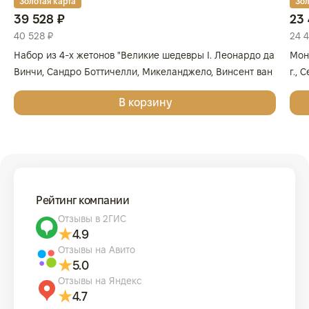
Золотая карта
Зол
39 528 ₽
23 
40 528 ₽
24 
Набор из 4-х жетонов "Великие шедевры I. Леонардо да
Мон
Винчи, Сандро Боттичелли, Микеланджело, Винсент ван
г., 
Гог", 2025г., Серебро, 62,2 гр., проба 999, ГЕРМАНИЯ
999
В корзину
Рейтинг компании
Отзывы в 2ГИС
4.9
Отзывы на Авито
5.0
Отзывы на Яндекс
4.7