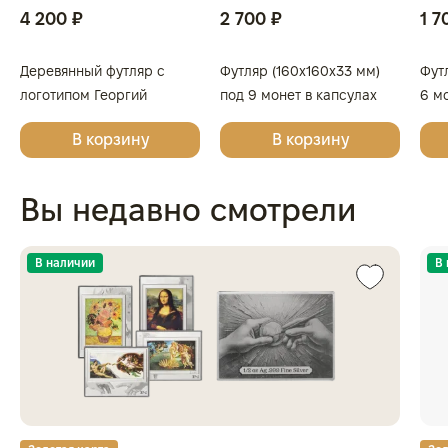
4 200 ₽
2 700 ₽
1 7
Деревянный футляр с
Футляр (160x160x33 мм)
Футл
логотипом Георгий
под 9 монет в капсулах
6 м
Победоносец для 4 монет
(диаметр 44 мм), светло-
(ди
В корзину
В корзину
в капсулах
бордовый
син
Вы недавно смотрели
В наличии
В