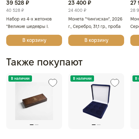
39 528 ₽
23 400 ₽
27 
40 528 ₽
24 400 ₽
28 
Набор из 4-х жетонов
Монета "Чингисхан", 2026
Моне
"Великие шедевры I.
г., Серебро, 31,1 гр., проба
Сере
Леонардо да Винчи,
999.9, МОНГОЛИЯ
999
В корзину
В корзину
Сандро Боттичелли,
Микеланджело, Винсент
ван Гог", 2025г., Серебро,
Также покупают
62,2 гр., проба 999,
ГЕРМАНИЯ
В наличии
В наличии
В