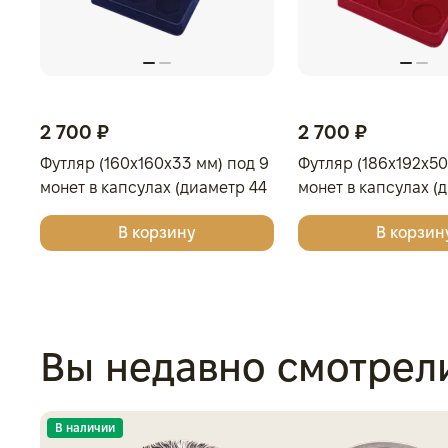
2 700 ₽
2 700 ₽
Футляр (160x160x33 мм) под 9
Футляр (186x192x50
монет в капсулах (диаметр 44
монет в капсулах (
мм), светло-бордовый
мм), светло-бордо
В корзину
В корзин
Вы недавно смотрел
В наличии