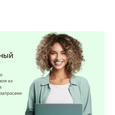
нный
го
еля из
в
 запросами