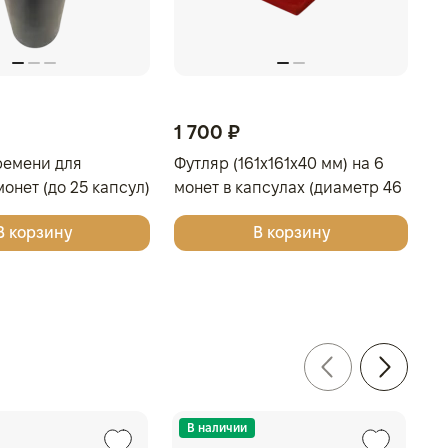
1 700 ₽
1
ремени для
Футляр (161x161x40 мм) на 6
Фу
онет (до 25 капсул)
монет в капсулах (диаметр 46
м
мм), тёмно-синий
4
В корзину
В корзину
В наличии