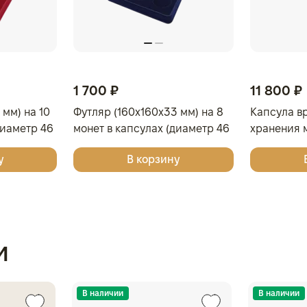
1 700 ₽
11 800 ₽
 мм) на 10
Футляр (160x160x33 мм) на 8
Капсула в
диаметр 46
монет в капсулах (диаметр 46
хранения м
вый
мм), светло-бордовый
у
В корзину
и
В наличии
В наличии