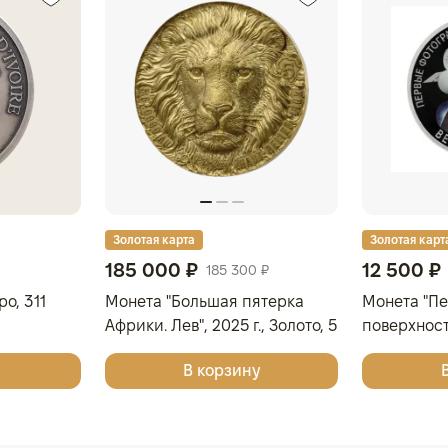
Золотая карта
Золотая карт
185 000 ₽
12 500 ₽
185 300 ₽
о, 311
Монета "Большая пятерка
Монета "П
Африки. Лев", 2025 г., Золото, 5
поверхнос
гр., проба 9999, КОТ Д'ИВУАР
2025 г., Сер
В корзину
925, РОСС