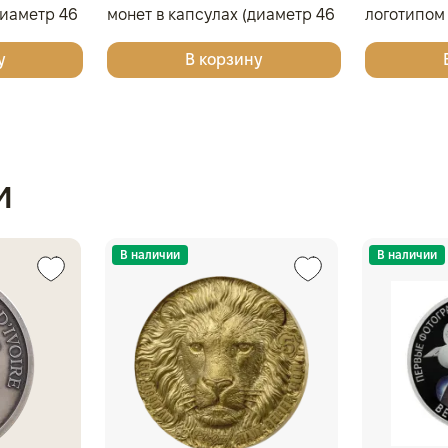
диаметр 46
монет в капсулах (диаметр 46
логотипом
вый
мм), светло-бордовый
Победоносе
у
В корзину
капсулах
и
В наличии
В наличии