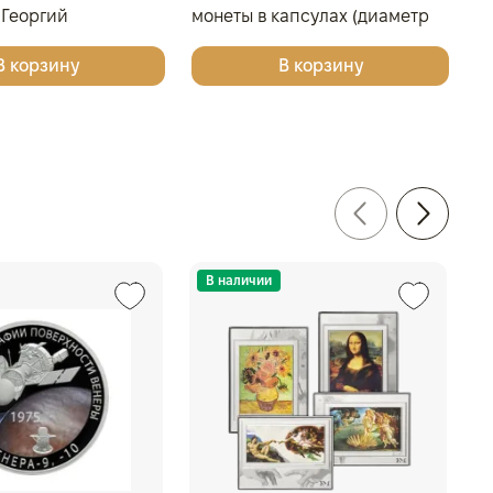
 Георгий
монеты в капсулах (диаметр
ц для 4 монет в
46 мм), светло-бордовый
В корзину
В корзину
В наличии