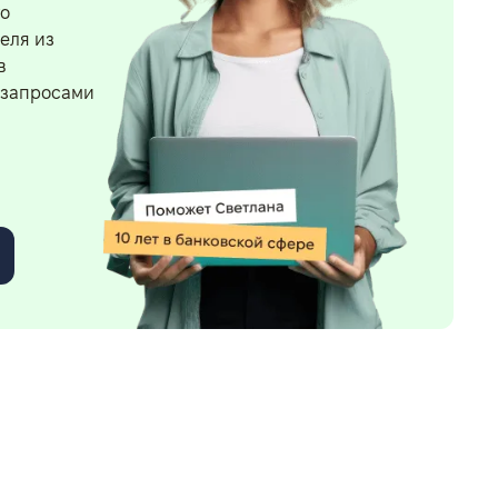
го
еля из
в
 запросами