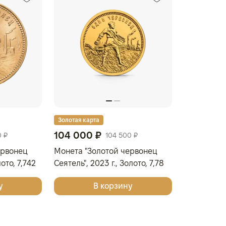
Золотая карта
104 000 ₽
0 ₽
104 500 ₽
ервонец
Монета "Золотой червонец
лото, 7,742
Сеятель", 2023 г., Золото, 7,78
ССИЯ
гр., проба 999, РОССИЯ
у
В корзину