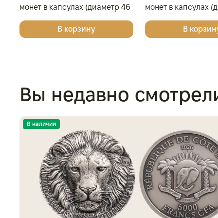
монет в капсулах (диаметр 46
монет в капсулах (
мм), тёмно-синий
мм), светло-бордо
В корзину
В корзин
Вы недавно смотрел
В наличии