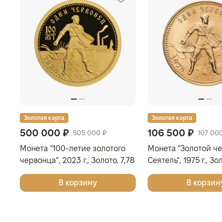
Золотая карта
Золотая карта
500 000 ₽
106 500 ₽
505 000 ₽
107 00
Монета "100-летие золотого
Монета "Золотой ч
червонца", 2023 г., Золото, 7,78
Сеятель", 1975 г., Зо
гр., проба 999, РОССИЯ
гр., проба 900, РО
В корзину
В корзин