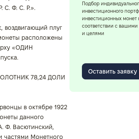
Подбор индивидуально
. Ф. С. Р.».
инвестиционного портф
инвестиционных монет 
соответствии с вашими
, воздвигающий плуг
и целями
 монеты расположены
верху «ОДИН
пуска.
Оставить заявку
 ЗОЛОТНИК 78,24 ДОЛИ
рвонцы в октябре 1922
монеты данного
А. Ф. Васютинский,
 частями Монетного