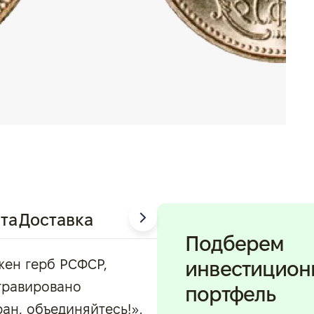
та
Доставка
Подберем
жен герб РСФСР,
инвестицио
ыгравировано
портфель
ан, объединяйтесь!».