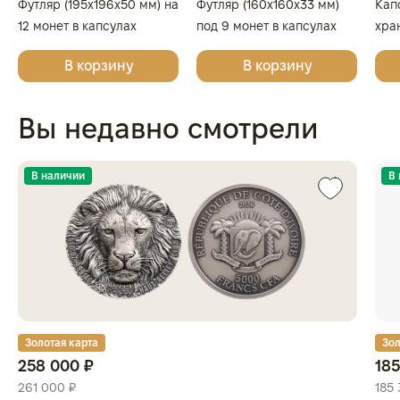
Футляр (195x196x50 мм) на
Футляр (160x160x33 мм)
Кап
12 монет в капсулах
под 9 монет в капсулах
хра
(диаметр 44 мм), светло-
(диаметр 44 мм), светло-
кап
В корзину
В корзину
бордовый
бордовый
Вы недавно смотрели
В наличии
В
Золотая карта
Зол
258 000 ₽
185
261 000 ₽
185 