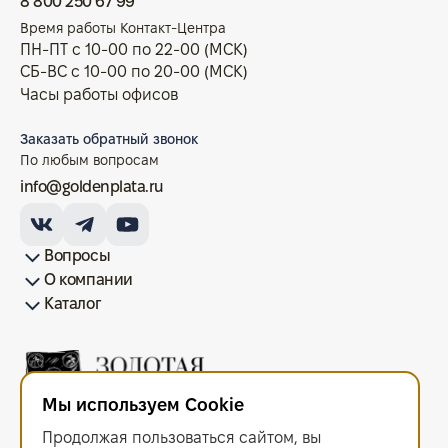
8 800 250 67 99
Время работы Контакт-Центра
ПН-ПТ с 10-00 по 22-00 (МСК)
СБ-ВС с 10-00 по 20-00 (МСК)
Часы работы офисов
Заказать обратный звонок
По любым вопросам
info@goldenplata.ru
Вопросы
О компании
Как купить/продать
Условия оплаты
Условия доставки
Гарантия на товар
Возврат монет
Карта сайта
Каталог
Франшиза
История
Вопрос-ответ
Отзывы
Лицензии и документы
Контакты офисов
Новости
Блог
Аксессуары для монет
Золотые монеты
Инвестиционные монеты
Памятные монеты
Серебряные монеты
Жетоны
Мы используем Cookie
ООО "Золотая Плата"
ИНН 6679143916 ОГРН 1216600044297
Продолжая пользоваться сайтом, вы
Политика в отношении обработки персональных данных
.