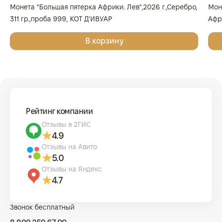
Монета "Большая пятерка Африки. Лев",2026 г.,Серебро,
Мон
311 гр.,проба 999, КОТ Д'ИВУАР
Афри
Золо
В корзину
КОТ
Рейтинг компании
Отзывы в 2ГИС
4.9
Отзывы на Авито
5.0
Отзывы на Яндекс
4.7
Звонок бесплатный