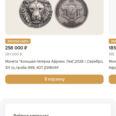
Золотая карта
Зол
258 000 ₽
185
261 000 ₽
185 
Монета "Большая пятерка Африки. Лев",2026 г.,Серебро,
Мон
311 гр.,проба 999, КОТ Д'ИВУАР
Афри
Золо
В корзину
КОТ
Рейтинг компании