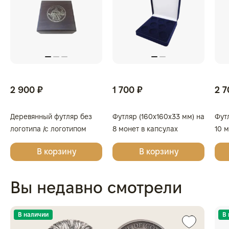
2 900 ₽
1 700 ₽
2 7
Деревянный футляр без
Футляр (160x160x33 мм) на
Фут
логотипа /с логотипом
8 монет в капсулах
10 
Золотая Плата/Сеятель/
(диаметр 46 мм), светло-
(диа
В корзину
В корзину
Георгий Победоносец для
бордовый
бор
одной монеты
Вы недавно смотрели
В наличии
В