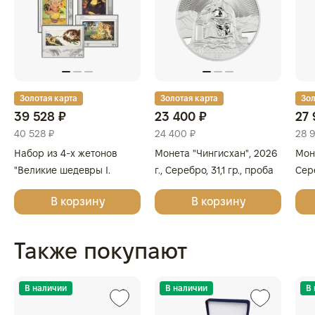
Золотая карта
Золотая карта
Зол
39 528 ₽
23 400 ₽
27 
40 528 ₽
24 400 ₽
28 
Набор из 4-х жетонов
Монета "Чингисхан", 2026
Моне
"Великие шедевры I.
г., Серебро, 31,1 гр., проба
Сере
Леонардо да Винчи,
999.9, МОНГОЛИЯ
999
В корзину
В корзину
Сандро Боттичелли,
Микеланджело, Винсент
ван Гог", 2025г., Серебро,
Также покупают
62,2 гр., проба 999,
ГЕРМАНИЯ
В наличии
В наличии
В