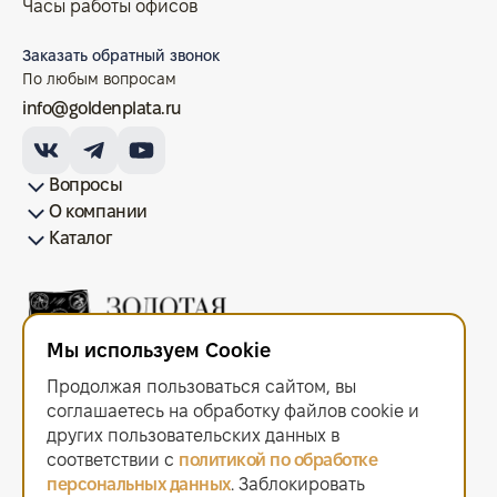
Часы работы офисов
Заказать обратный звонок
По любым вопросам
info@goldenplata.ru
Вопросы
О компании
Как купить/продать
Условия оплаты
Условия доставки
Гарантия на товар
Возврат монет
Карта сайта
Каталог
Франшиза
История
Вопрос-ответ
Отзывы
Лицензии и документы
Контакты офисов
Новости
Блог
Аксессуары для монет
Золотые монеты
Инвестиционные монеты
Памятные монеты
Серебряные монеты
Жетоны
Мы используем Cookie
ООО "Золотая Плата"
ИНН 6679143916 ОГРН 1216600044297
Продолжая пользоваться сайтом, вы
Политика в отношении обработки персональных данных
.
Согласие на обработку персональных данных
.
соглашаетесь на обработку файлов сооkiе и
Договор оферты
.
других пользовательских данных в
Мы используем cookie. Это позволяет нам анализировать
соответствии с
политикой по обработке
взаимодействие посетителей с сайтом и делать его лучше.
персональных данных
. Заблокировать
Продолжая пользоваться сайтом, вы соглашаетесь с использованием