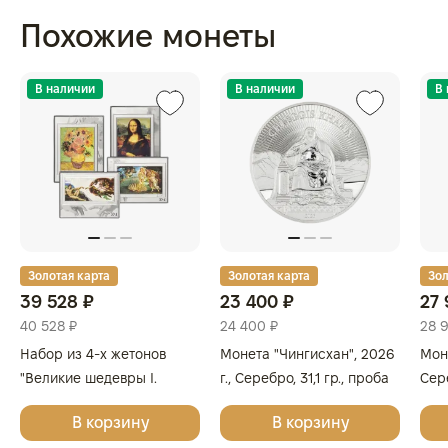
Похожие монеты
В наличии
В наличии
В
Золотая карта
Золотая карта
Зол
39 528 ₽
23 400 ₽
27 
40 528 ₽
24 400 ₽
28 
Набор из 4-х жетонов
Монета "Чингисхан", 2026
Моне
"Великие шедевры I.
г., Серебро, 31,1 гр., проба
Сере
Леонардо да Винчи,
999.9, МОНГОЛИЯ
999
В корзину
В корзину
Сандро Боттичелли,