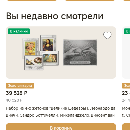
Вы недавно смотрели
В наличии
В
Золотая карта
Зол
39 528 ₽
23 
40 528 ₽
24 
Набор из 4-х жетонов "Великие шедевры I. Леонардо да
Мон
Винчи, Сандро Боттичелли, Микеланджело, Винсент ван
г., 
Гог", 2025г., Серебро, 62,2 гр., проба 999, ГЕРМАНИЯ
999
В корзину