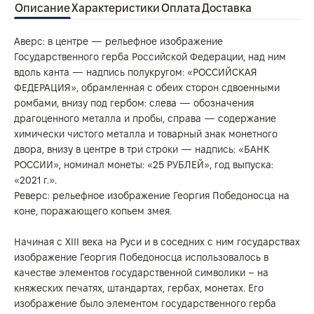
Описание
Характеристики
Оплата
Доставка
Аверс: в центре — рельефное изображение
Государственного герба Российской Федерации, над ним
вдоль канта — надпись полукругом: «РОССИЙСКАЯ
ФЕДЕРАЦИЯ», обрамленная с обеих сторон сдвоенными
ромбами, внизу под гербом: слева — обозначения
драгоценного металла и пробы, справа — содержание
химически чистого металла и товарный знак монетного
двора, внизу в центре в три строки — надпись: «БАНК
РОССИИ», номинал монеты: «25 РУБЛЕЙ», год выпуска:
«2021 г.».
Реверс: рельефное изображение Георгия Победоносца на
коне, поражающего копьем змея.
Начиная с XIII века на Руси и в соседних с ним государствах
изображение Георгия Победоносца использовалось в
качестве элементов государственной символики – на
княжеских печатях, штандартах, гербах, монетах. Его
изображение было элементом государственного герба