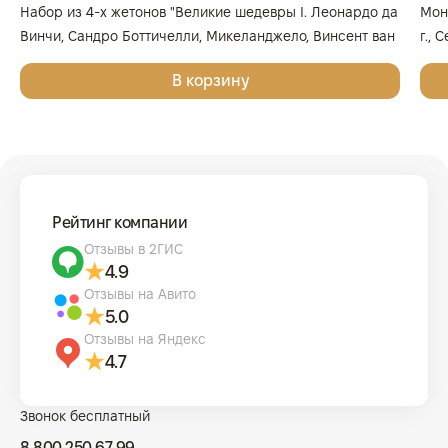
Набор из 4-х жетонов "Великие шедевры I. Леонардо да
Мон
Винчи, Сандро Боттичелли, Микеланджело, Винсент ван
г., 
Гог", 2025г., Серебро, 62,2 гр., проба 999, ГЕРМАНИЯ
999
В корзину
Рейтинг компании
Отзывы в 2ГИС
4.9
Отзывы на Авито
5.0
Отзывы на Яндекс
4.7
Звонок бесплатный
8 800 250 67 99