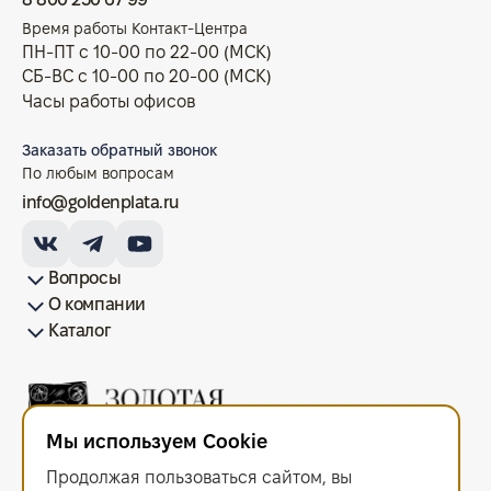
Время работы Контакт-Центра
ПН-ПТ с 10-00 по 22-00 (МСК)
СБ-ВС с 10-00 по 20-00 (МСК)
Часы работы офисов
Заказать обратный звонок
По любым вопросам
info@goldenplata.ru
Вопросы
О компании
Как купить/продать
Условия оплаты
Условия доставки
Гарантия на товар
Возврат монет
Карта сайта
Каталог
Франшиза
История
Вопрос-ответ
Отзывы
Лицензии и документы
Контакты офисов
Новости
Блог
Аксессуары для монет
Золотые монеты
Инвестиционные монеты
Памятные монеты
Серебряные монеты
Жетоны
Мы используем Cookie
ООО "Золотая Плата"
ИНН 6679143916 ОГРН 1216600044297
Продолжая пользоваться сайтом, вы
Политика в отношении обработки персональных данных
.