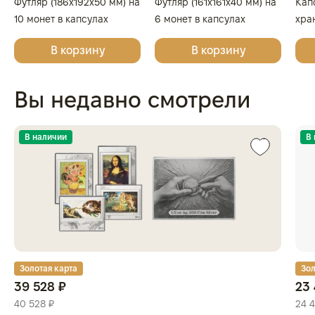
Футляр (186x192x50 мм) на
Футляр (161x161x40 мм) на
Кап
10 монет в капсулах
6 монет в капсулах
хра
(диаметр 46 мм), светло-
(диаметр 46 мм), тёмно-
кап
В корзину
В корзину
бордовый
синий
Вы недавно смотрели
В наличии
В
Золотая карта
Зол
39 528 ₽
23 
40 528 ₽
24 