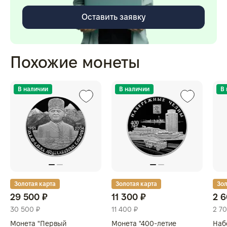
Оставить заявку
Похожие монеты
В наличии
В наличии
В
Золотая карта
Золотая карта
Зол
29 500 ₽
11 300 ₽
2 6
30 500 ₽
11 400 ₽
2 70
Монета "Первый
Монета "400-летие
Наб