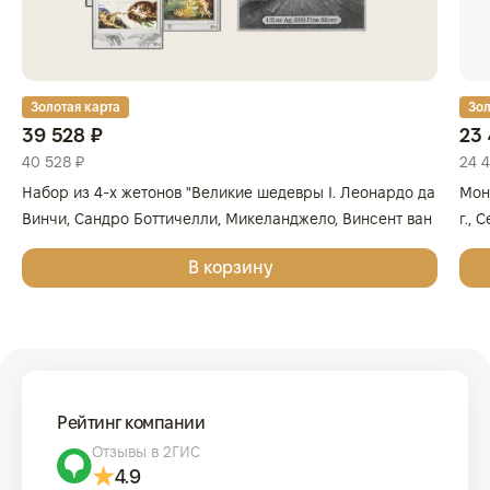
Золотая карта
Зол
39 528 ₽
23 
40 528 ₽
24 
Набор из 4-х жетонов "Великие шедевры I. Леонардо да
Мон
Винчи, Сандро Боттичелли, Микеланджело, Винсент ван
г., 
Гог", 2025г., Серебро, 62,2 гр., проба 999, ГЕРМАНИЯ
999
В корзину
Рейтинг компании
Отзывы в 2ГИС
4.9