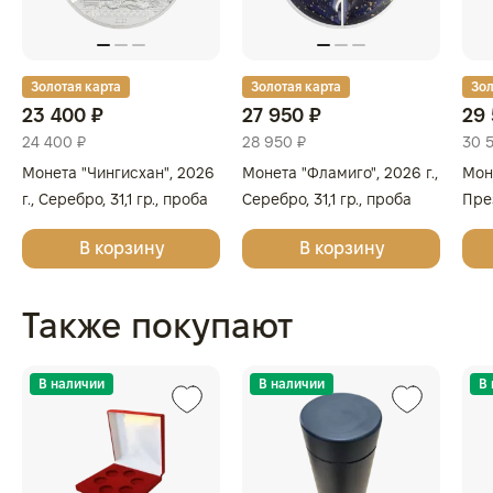
Золотая карта
Золотая карта
Зол
23 400 ₽
27 950 ₽
29 
24 400 ₽
28 950 ₽
30 
Монета "Чингисхан", 2026
Монета "Фламиго", 2026 г.,
Мон
г., Серебро, 31,1 гр., проба
Серебро, 31,1 гр., проба
Пре
999.9, МОНГОЛИЯ
999, ОСТРОВА КУКА
Рес
В корзину
В корзину
Абд
к 7
рожд
Также покупают
Сере
В наличии
В наличии
В