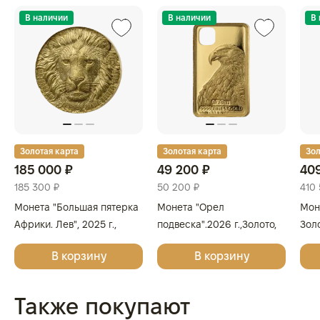
В наличии
В наличии
В
Золотая карта
Золотая карта
Зол
185 000 ₽
49 200 ₽
40
185 300 ₽
50 200 ₽
410
Монета "Большая пятерка
Монета "Орел
Моне
Африки. Лев", 2025 г.,
подвеска".2026 г.,Золото,
Золо
Золото, 5 гр., проба 9999,
1,55 гр.,проба 9999,
КИТ
В корзину
В корзину
КОТ Д'ИВУАР
СОЛОМОНОВЫ ОСТРОВА
Также покупают