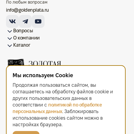
По любым вопросам
info@goldenplata.ru
Вопросы
О компании
Как купить/продать
Условия оплаты
Условия доставки
Гарантия на товар
Возврат монет
Карта сайта
Каталог
Франшиза
История
Вопрос-ответ
Отзывы
Лицензии и документы
Контакты офисов
Новости
Блог
Аксессуары для монет
Золотые монеты
Инвестиционные монеты
Памятные монеты
Серебряные монеты
Жетоны
Мы используем Cookie
ООО "Золотая Плата"
ИНН 6679143916 ОГРН 1216600044297
Продолжая пользоваться сайтом, вы
Политика в отношении обработки персональных данных
.
Согласие на обработку персональных данных
.
соглашаетесь на обработку файлов сооkiе и
Договор оферты
.
других пользовательских данных в
Мы используем cookie. Это позволяет нам анализировать
соответствии с
политикой по обработке
взаимодействие посетителей с сайтом и делать его лучше.
персональных данных
. Заблокировать
Продолжая пользоваться сайтом, вы соглашаетесь с использованием
использование cookies сайтом можно в
файлов cookie.
2021–2026 © «Золотая Плата»
настройках браузера.