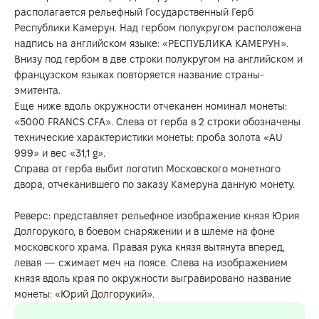
располагается рельефный Государственный Герб
Республики Камерун. Над гербом полукругом расположена
надпись на английском языке: «РЕСПУБЛИКА КАМЕРУН».
Внизу под гербом в две строки полукругом на английском и
французском языках повторяется название страны-
эмитента.
Еще ниже вдоль окружности отчеканен номинал монеты:
«5000 FRANCS CFA». Слева от герба в 2 строки обозначены
технические характеристики монеты: проба золота «AU
999» и вес «31,1 g».
Справа от герба выбит логотип Московского монетного
двора, отчеканившего по заказу Камеруна данную монету.
Реверс: представляет рельефное изображение князя Юрия
Долгорукого, в боевом снаряжении и в шлеме на фоне
московского храма. Правая рука князя вытянута вперед,
левая — сжимает меч на поясе. Слева на изображением
князя вдоль края по окружности выгравировано название
монеты: «Юрий Долгорукий».