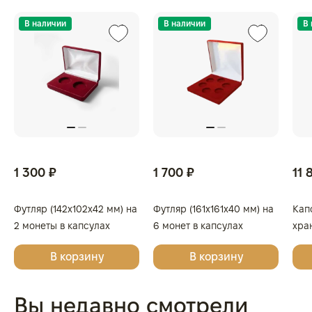
В наличии
В наличии
В
1 300 ₽
1 700 ₽
11 
Футляр (142x102x42 мм) на
Футляр (161x161x40 мм) на
Кап
2 монеты в капсулах
6 монет в капсулах
хра
(диаметр 46 мм), светло-
(диаметр 46 мм), тёмно-
кап
В корзину
В корзину
бордовый
синий
Вы недавно смотрели