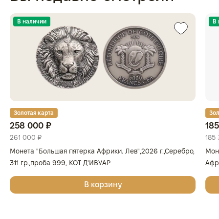
В наличии
В
Золотая карта
Зол
258 000 ₽
185
261 000 ₽
185 
Монета "Большая пятерка Африки. Лев",2026 г.,Серебро,
Мон
311 гр.,проба 999, КОТ Д'ИВУАР
Афри
Золо
В корзину
КОТ