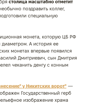
бря
столица масштабно отметит
необычно поздравить коллег,
 подготовили специальную
иционная монета, которую ЦБ РФ
 диаметром. А история ее
усских монетах впервые появился
Василий Дмитриевич, сын Дмитрия
велел чеканить денгу с конным
несение" у Никитских ворот"
—
зображен Государственный герб
рельефное изображение храма