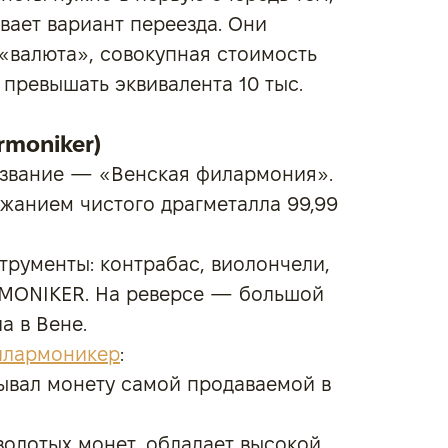
вает вариант переезда. Они
 «валюта», совокупная стоимость
превышать эквивалента 10 тыс.
rmoniker)
название — «Венская филармония».
ржанием чистого драгметалла 99,99
рументы: контрабас, виолончели,
RMONIKER. На реверсе — большой
а в Вене.
илармоникер
:
зывал монету самой продаваемой в
золотых монет, обладает высокой